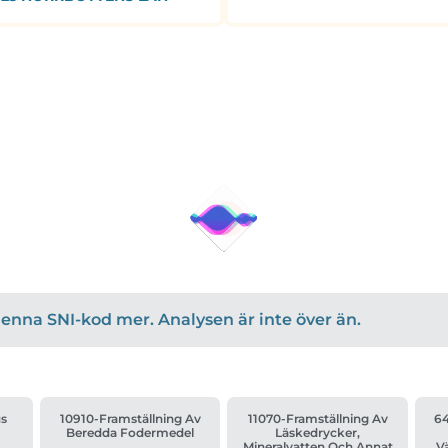
r denna SNI-kod mer. Analysen är inte över än.
us
10910-Framställning Av
11070-Framställning Av
6
Beredda Fodermedel
Läskedrycker,
Mineralvatten Och Annat
V