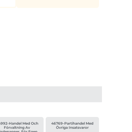
4992-Handel Med Och
46769-Partihandel Med
Förvaltning Av
Övriga Insatsvaror
ärdepapper, För Egen