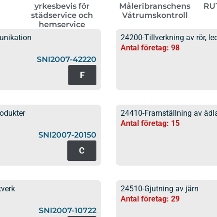
yrkesbevis för
Måleribranschens
RUT
städservice och
Våtrumskontroll
hemservice
unikation
24200-Tillverkning av rör, led
Antal företag: 98
SNI2007-42220
F
odukter
24410-Framställning av ädla
Antal företag: 15
SNI2007-20150
C
kverk
24510-Gjutning av järn
Antal företag: 29
SNI2007-10722