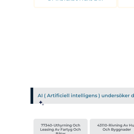
AI ( Artificiell intelligens ) undersöke
77340-Uthyrning Och
43110-Rivning Av H
Leasing Av Fartyg Och
Och Byggnader
Båtar