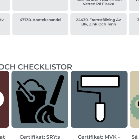
Vatten På Flaska
Av
47730-Apotekshandel
24430-Framställning Av
3
Bly, Zink Och Tenn
 OCH CHECKLISTOR
kat
Certifikat: SRY:s
Certifikat: MVK –
Så