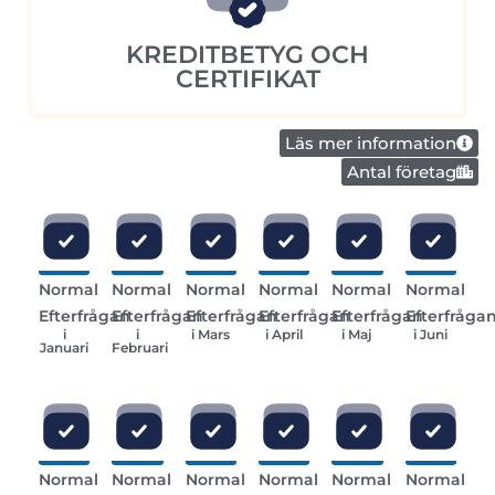
KREDITBETYG OCH
CERTIFIKAT
Läs mer information
Antal företag
Normal
Normal
Normal
Normal
Normal
Normal
Efterfrågan
Efterfrågan
Efterfrågan
Efterfrågan
Efterfrågan
Efterfråga
i
i
i Mars
i April
i Maj
i Juni
Januari
Februari
Normal
Normal
Normal
Normal
Normal
Normal