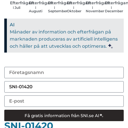
Efterfrågan
Efterfrågan
Efterfrågan
Efterfrågan
Efterfrågan
Efterfråga
i Juli
i
i
i
i
i
Augusti
September
Oktober
November
December
AI
Månader av information och efterfrågan på
marknaden produceras av artificiell intelligens
och håller på att utvecklas och optimeras.
Få gratis information från 5NI.se AI
SNI-01420