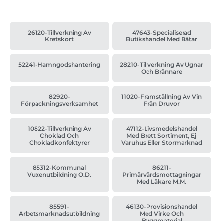
26120-Tillverkning Av
47643-Specialiserad
Kretskort
Butikshandel Med Båtar
52241-Hamngodshantering
28210-Tillverkning Av Ugnar
Och Brännare
82920-
11020-Framställning Av Vin
Förpackningsverksamhet
Från Druvor
10822-Tillverkning Av
47112-Livsmedelshandel
Choklad Och
Med Brett Sortiment, Ej
Chokladkonfektyrer
Varuhus Eller Stormarknad
85312-Kommunal
86211-
Vuxenutbildning O.d.
Primärvårdsmottagningar
Med Läkare M.m.
85591-
46130-Provisionshandel
Arbetsmarknadsutbildning
Med Virke Och
Byggmaterial