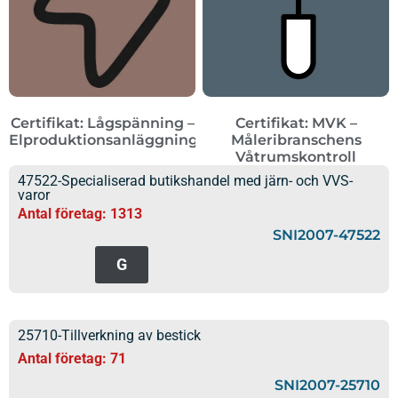
Certifikat: Lågspänning –
Certifikat: MVK –
Elproduktionsanläggningar
Måleribranschens
Våtrumskontroll
47522-Specialiserad butikshandel med järn- och VVS-
varor
Antal företag: 1313
SNI2007-47522
G
25710-Tillverkning av bestick
Antal företag: 71
SNI2007-25710