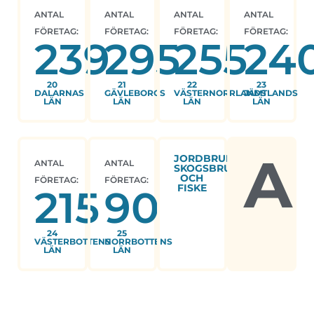
ANTAL
ANTAL
ANTAL
ANTAL
FÖRETAG:
FÖRETAG:
FÖRETAG:
FÖRETAG:
239
295
255
24
20
21
22
23
DALARNAS
GÄVLEBORGS
VÄSTERNORRLANDS
JÄMTLANDS
LÄN
LÄN
LÄN
LÄN
A
JORDBRUK,
ANTAL
ANTAL
SKOGSBRUK
OCH
FÖRETAG:
FÖRETAG:
FISKE
215
90
24
25
VÄSTERBOTTENS
NORRBOTTENS
LÄN
LÄN