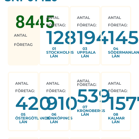
8445
ANTAL
ANTAL
ANTAL
FÖRETAG:
FÖRETAG:
FÖRETAG:
128
194
145
ANTAL
FÖRETAG
01
03
04
STOCKHOLMS
UPPSALA
SÖDERMANLA
LÄN
LÄN
LÄN
ANTAL
ANTAL
ANTAL
ANTAL
FÖRETAG:
539
FÖRETAG:
FÖRETAG:
FÖRETAG:
420
910
157
07
KRONOBERGS
05
06
LÄN
08
ÖSTERGÖTLANDS
JÖNKÖPINGS
KALMAR
LÄN
LÄN
LÄN