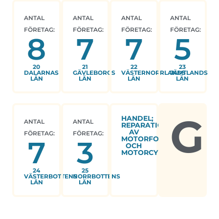
ANTAL
ANTAL
ANTAL
ANTAL
FÖRETAG:
FÖRETAG:
FÖRETAG:
FÖRETAG:
8
7
7
5
20
21
22
23
DALARNAS
GÄVLEBORGS
VÄSTERNORRLANDS
JÄMTLANDS
LÄN
LÄN
LÄN
LÄN
G
HANDEL;
ANTAL
ANTAL
REPARATION
AV
FÖRETAG:
FÖRETAG:
MOTORFORDON
7
3
OCH
MOTORCYKLAR
24
25
VÄSTERBOTTENS
NORRBOTTENS
LÄN
LÄN