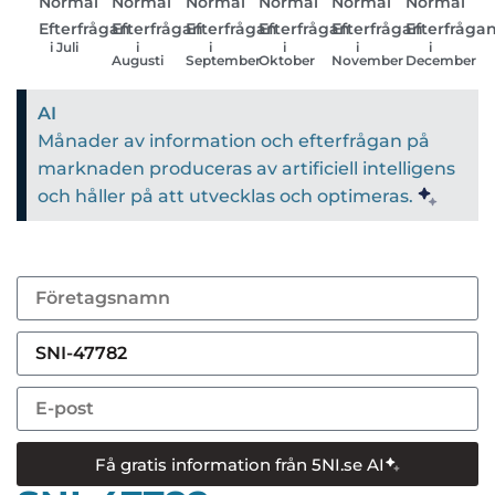
Normal
Normal
Normal
Normal
Normal
Normal
Efterfrågan
Efterfrågan
Efterfrågan
Efterfrågan
Efterfrågan
Efterfråga
i Juli
i
i
i
i
i
Augusti
September
Oktober
November
December
AI
Månader av information och efterfrågan på
marknaden produceras av artificiell intelligens
och håller på att utvecklas och optimeras.
Få gratis information från 5NI.se AI