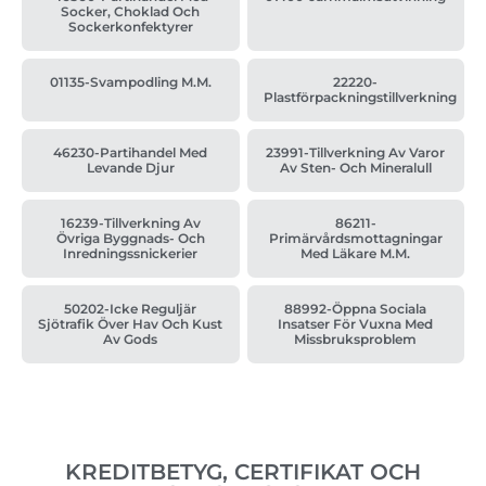
Socker, Choklad Och
Sockerkonfektyrer
01135-Svampodling M.m.
22220-
Plastförpackningstillverkning
46230-Partihandel Med
23991-Tillverkning Av Varor
Levande Djur
Av Sten- Och Mineralull
16239-Tillverkning Av
86211-
Övriga Byggnads- Och
Primärvårdsmottagningar
Inredningssnickerier
Med Läkare M.m.
50202-Icke Reguljär
88992-Öppna Sociala
Sjötrafik Över Hav Och Kust
Insatser För Vuxna Med
Av Gods
Missbruksproblem
KREDITBETYG, CERTIFIKAT OCH