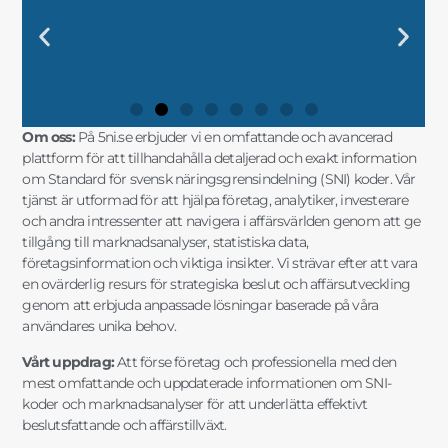
DIN KOMPLETTA GUIDE TILL SNI-
"UTFORSKA SVENSK
"FRAMTIDENS
"SÄKERSTÄLL DIN
DIN KOMPLETTA GUIDE TILL SNI-
"UTFORSKA SVENSK
"FRAMTIDENS
"SÄKERSTÄLL DIN
DIN KOMPLETTA GUIDE TILL SNI-
"UTFORSKA SVENSK
"FRAMTIDENS
"SÄKERSTÄLL DIN
"SNI-SE: NYCKELN TILL
"MARKNADSANALYSER OCH SNI-
"SNI-KODER OCH STATISTIK FÖR
"SNI OCH AFFÄRSINSIKTER FÖR
"SNI-SE: NYCKELN TILL
"MARKNADSANALYSER OCH SNI-
"SNI-KODER OCH STATISTIK FÖR
"SNI OCH AFFÄRSINSIKTER FÖR
"SNI-SE: NYCKELN TILL
"MARKNADSANALYSER OCH SNI-
"SNI-KODER OCH STATISTIK FÖR
"SNI OCH AFFÄRSINSIKTER FÖR
KODER OCH
NÄRINGSLIVSINDELNING MED
FÖRETAGSSTRATEGIER MED SNI
AFFÄRSFRAMGÅNG MED EXAKT
KODER OCH
NÄRINGSLIVSINDELNING MED
FÖRETAGSSTRATEGIER MED SNI
AFFÄRSFRAMGÅNG MED EXAKT
KODER OCH
NÄRINGSLIVSINDELNING MED
FÖRETAGSSTRATEGIER MED SNI
AFFÄRSFRAMGÅNG MED EXAKT
FRAMGÅNGSRIKA AFFÄRSBESLUT"
DATA FÖR SMARTA AFFÄRSVAL"
DIN FÖRETAGSUTVECKLING"
STRATEGISK PLANERING"
FRAMGÅNGSRIKA AFFÄRSBESLUT"
DATA FÖR SMARTA AFFÄRSVAL"
DIN FÖRETAGSUTVECKLING"
STRATEGISK PLANERING"
FRAMGÅNGSRIKA AFFÄRSBESLUT"
DATA FÖR SMARTA AFFÄRSVAL"
DIN FÖRETAGSUTVECKLING"
STRATEGISK PLANERING"
MARKNADSANALYSER"
FÖRDJUPAD INSIKT"
OCH MARKNADSANALYS"
SNI-INFORMATION"
MARKNADSANALYSER"
FÖRDJUPAD INSIKT"
OCH MARKNADSANALYS"
SNI-INFORMATION"
MARKNADSANALYSER"
FÖRDJUPAD INSIKT"
OCH MARKNADSANALYS"
SNI-INFORMATION"
Om oss:
På 5ni.se erbjuder vi en omfattande och avancerad
plattform för att tillhandahålla detaljerad och exakt information
om Standard för svensk näringsgrensindelning (SNI) koder. Vår
tjänst är utformad för att hjälpa företag, analytiker, investerare
och andra intressenter att navigera i affärsvärlden genom att ge
tillgång till marknadsanalyser, statistiska data,
företagsinformation och viktiga insikter. Vi strävar efter att vara
en ovärderlig resurs för strategiska beslut och affärsutveckling
genom att erbjuda anpassade lösningar baserade på våra
användares unika behov.
Vårt uppdrag:
Att förse företag och professionella med den
mest omfattande och uppdaterade informationen om SNI-
koder och marknadsanalyser för att underlätta effektivt
beslutsfattande och affärstillväxt.