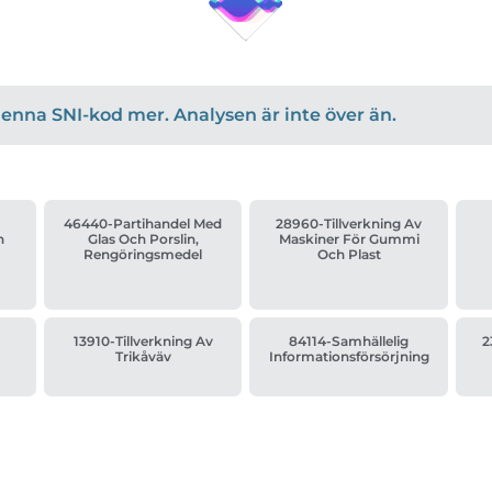
r denna SNI-kod mer. Analysen är inte över än.
46440-Partihandel Med
28960-Tillverkning Av
n
Glas Och Porslin,
Maskiner För Gummi
Rengöringsmedel
Och Plast
13910-Tillverkning Av
84114-Samhällelig
2
Trikåväv
Informationsförsörjning