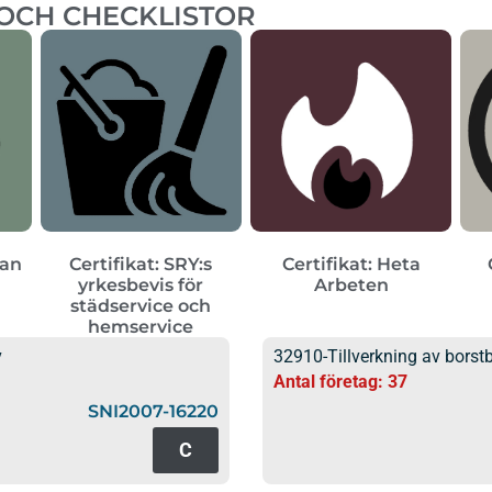
 OCH CHECKLISTOR
ean
Certifikat: SRY:s
Certifikat: Heta
yrkesbevis för
Arbeten
städservice och
hemservice
v
32910-Tillverkning av borst
Antal företag: 37
SNI2007-16220
C