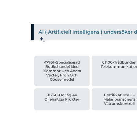
AI ( Artificiell intelligens ) undersöke
47761-Specialiserad
61100-Trådbunden
Butikshandel Med
Telekommunikatio
Blommor Och Andra
Växter, Frön Och
Gödselmedel
01260-Odling Av
Certifikat: MVK –
Oljehaltiga Frukter
Måleribranschens
Våtrumskontroll