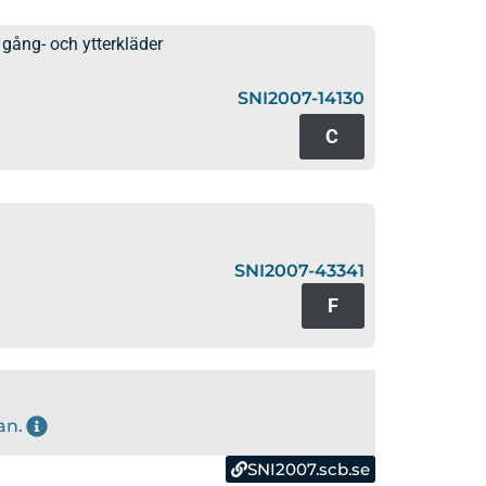
 gång- och ytterkläder
SNI2007-14130
C
SNI2007-43341
F
an.
SNI2007.scb.se