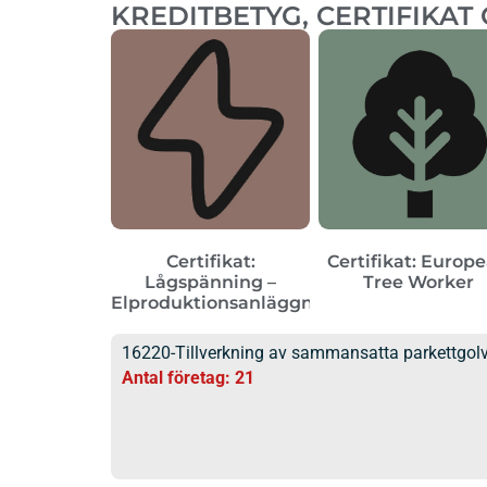
KREDITBETYG, CERTIFIKAT
Certifikat:
Certifikat: Europ
Lågspänning –
Tree Worker
Elproduktionsanläggningar
16220-Tillverkning av sammansatta parkettgol
Antal företag: 21