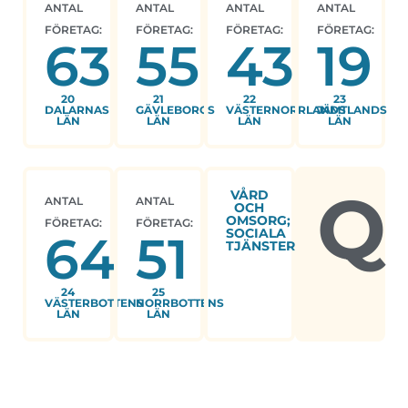
ANTAL
ANTAL
ANTAL
ANTAL
FÖRETAG:
FÖRETAG:
FÖRETAG:
FÖRETAG:
63
55
43
19
20
21
22
23
DALARNAS
GÄVLEBORGS
VÄSTERNORRLANDS
JÄMTLANDS
LÄN
LÄN
LÄN
LÄN
Q
VÅRD
ANTAL
ANTAL
OCH
OMSORG;
FÖRETAG:
FÖRETAG:
SOCIALA
64
51
TJÄNSTER
24
25
VÄSTERBOTTENS
NORRBOTTENS
LÄN
LÄN