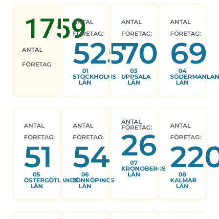
1759
ANTAL
ANTAL
ANTAL
FÖRETAG:
FÖRETAG:
FÖRETAG:
525
70
69
ANTAL
FÖRETAG
01
03
04
STOCKHOLMS
UPPSALA
SÖDERMANLA
LÄN
LÄN
LÄN
ANTAL
ANTAL
ANTAL
ANTAL
FÖRETAG:
26
FÖRETAG:
FÖRETAG:
FÖRETAG:
51
54
22
07
KRONOBERGS
05
06
LÄN
08
ÖSTERGÖTLANDS
JÖNKÖPINGS
KALMAR
LÄN
LÄN
LÄN