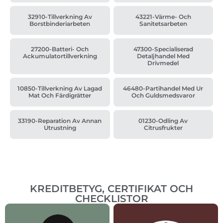
32910-Tillverkning Av
43221-Värme- Och
Borstbinderiarbeten
Sanitetsarbeten
27200-Batteri- Och
47300-Specialiserad
Ackumulatortillverkning
Detaljhandel Med
Drivmedel
10850-Tillverkning Av Lagad
46480-Partihandel Med Ur
Mat Och Färdigrätter
Och Guldsmedsvaror
33190-Reparation Av Annan
01230-Odling Av
Utrustning
Citrusfrukter
KREDITBETYG, CERTIFIKAT OCH
CHECKLISTOR