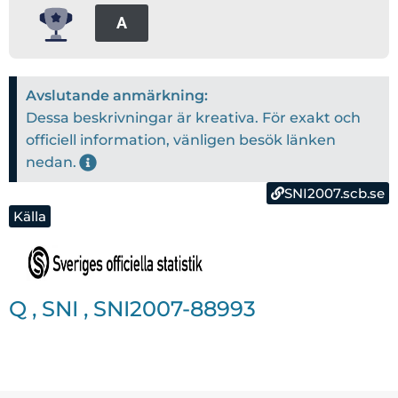
A
Avslutande anmärkning:
Dessa beskrivningar är kreativa. För exakt och
officiell information, vänligen besök länken
nedan.
SNI2007.scb.se
Källa
Q
,
SNI
,
SNI2007-88993