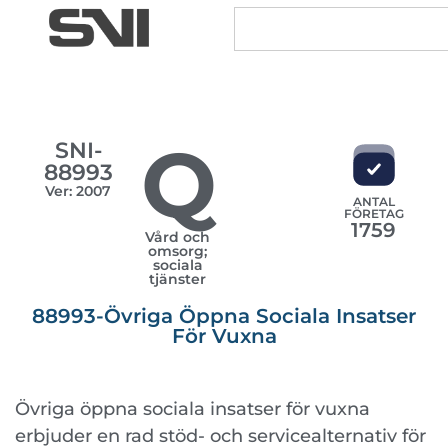
Q
SNI-
88993
Ver: 2007
ANTAL
FÖRETAG
1759
Vård och
omsorg;
sociala
tjänster
88993-Övriga Öppna Sociala Insatser
För Vuxna
Övriga öppna sociala insatser för vuxna
erbjuder en rad stöd- och servicealternativ för