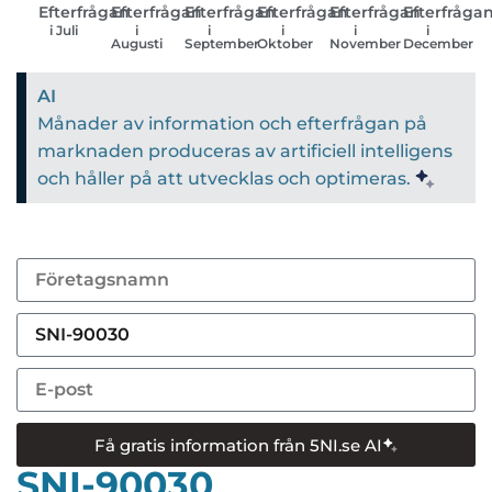
Efterfrågan
Efterfrågan
Efterfrågan
Efterfrågan
Efterfrågan
Efterfråga
i Juli
i
i
i
i
i
Augusti
September
Oktober
November
December
AI
Månader av information och efterfrågan på
marknaden produceras av artificiell intelligens
och håller på att utvecklas och optimeras.
Få gratis information från 5NI.se AI
SNI-90030