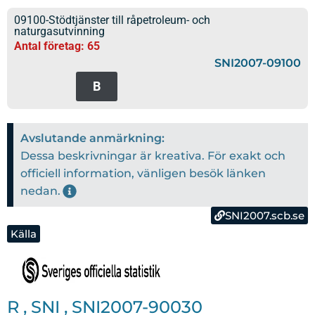
09100-Stödtjänster till råpetroleum- och
naturgasutvinning
Antal företag: 65
SNI2007-09100
B
Avslutande anmärkning:
Dessa beskrivningar är kreativa. För exakt och
officiell information, vänligen besök länken
nedan.
SNI2007.scb.se
Källa
R
,
SNI
,
SNI2007-90030