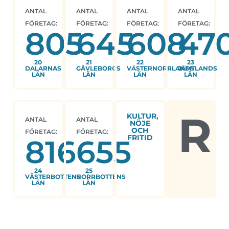
ANTAL
ANTAL
ANTAL
ANTAL
FÖRETAG:
FÖRETAG:
FÖRETAG:
FÖRETAG:
805
645
608
47
20
21
22
23
DALARNAS
GÄVLEBORGS
VÄSTERNORRLANDS
JÄMTLANDS
LÄN
LÄN
LÄN
LÄN
R
KULTUR,
ANTAL
ANTAL
NÖJE
OCH
FÖRETAG:
FÖRETAG:
FRITID
816
655
24
25
VÄSTERBOTTENS
NORRBOTTENS
LÄN
LÄN