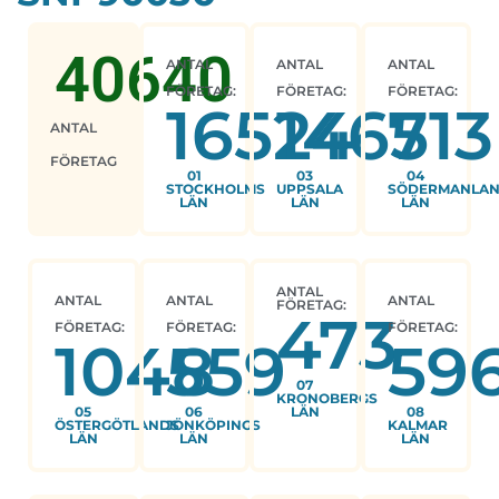
40640
ANTAL
ANTAL
ANTAL
FÖRETAG:
FÖRETAG:
FÖRETAG:
16524
1465
713
ANTAL
FÖRETAG
01
03
04
STOCKHOLMS
UPPSALA
SÖDERMANLA
LÄN
LÄN
LÄN
ANTAL
ANTAL
ANTAL
ANTAL
FÖRETAG:
473
FÖRETAG:
FÖRETAG:
FÖRETAG:
1048
559
59
07
KRONOBERGS
05
06
LÄN
08
ÖSTERGÖTLANDS
JÖNKÖPINGS
KALMAR
LÄN
LÄN
LÄN