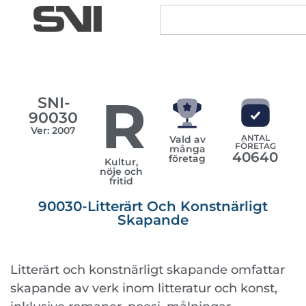
R
SNI-
90030
Ver: 2007
ANTAL
Vald av
FÖRETAG
många
40640
företag
Kultur,
nöje och
fritid
90030-Litterärt Och Konstnärligt
Skapande
Litterärt och konstnärligt skapande omfattar
skapande av verk inom litteratur och konst,