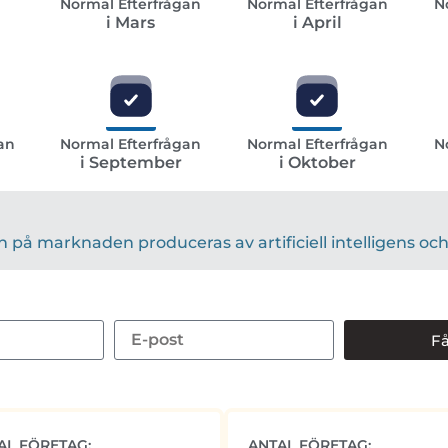
n
Normal Efterfrågan
Normal Efterfrågan
N
i Mars
i April
an
Normal Efterfrågan
Normal Efterfrågan
N
i September
i Oktober
på marknaden produceras av artificiell intelligens och 
Få
AL FÖRETAG:
ANTAL FÖRETAG: