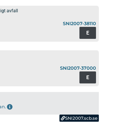
igt avfall
SNI2007-38110
E
SNI2007-37000
E
an.
SNI2007.scb.se