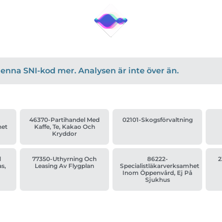
r denna SNI-kod mer. Analysen är inte över än.
46370-Partihandel Med
02101-Skogsförvaltning
het
Kaffe, Te, Kakao Och
Kryddor
d
77350-Uthyrning Och
86222-
2
s,
Leasing Av Flygplan
Specialistläkarverksamhet
Inom Öppenvård, Ej På
Sjukhus