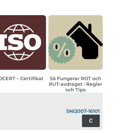
OCERT – Certifikat
Så Fungerar ROT och
RUT-avdraget : Regler
ar
och Tips
SNI2007-16101
C