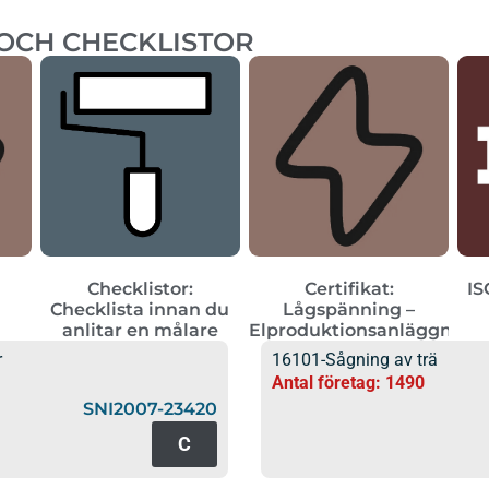
 OCH CHECKLISTOR
Checklistor:
Certifikat:
IS
Checklista innan du
Lågspänning –
anlitar en målare
Elproduktionsanläggning
r
16101-Sågning av trä
Antal företag: 1490
SNI2007-23420
C