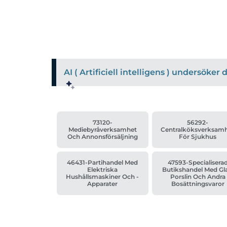
AI ( Artificiell intelligens ) undersöke
73120-
56292-
Mediebyråverksamhet
Centralköksverksam
Och Annonsförsäljning
För Sjukhus
46431-Partihandel Med
47593-Specialisera
Elektriska
Butikshandel Med Gla
Hushållsmaskiner Och -
Porslin Och Andra
Apparater
Bosättningsvaror