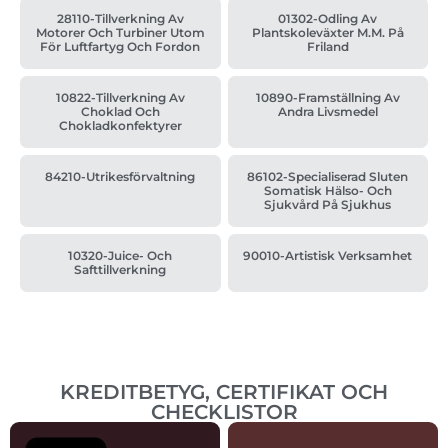
28110-Tillverkning Av
01302-Odling Av
Motorer Och Turbiner Utom
Plantskoleväxter M.m. På
För Luftfartyg Och Fordon
Friland
10822-Tillverkning Av
10890-Framställning Av
Choklad Och
Andra Livsmedel
Chokladkonfektyrer
84210-Utrikesförvaltning
86102-Specialiserad Sluten
Somatisk Hälso- Och
Sjukvård På Sjukhus
10320-Juice- Och
90010-Artistisk Verksamhet
Safttillverkning
KREDITBETYG, CERTIFIKAT OCH
CHECKLISTOR