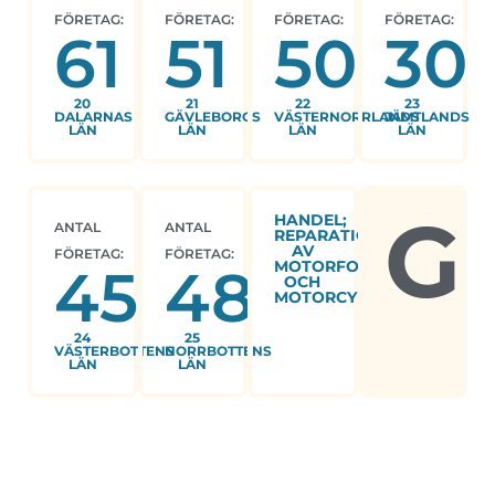
FÖRETAG:
FÖRETAG:
FÖRETAG:
FÖRETAG:
61
51
50
30
20
21
22
23
DALARNAS
GÄVLEBORGS
VÄSTERNORRLANDS
JÄMTLANDS
LÄN
LÄN
LÄN
LÄN
G
HANDEL;
ANTAL
ANTAL
REPARATION
AV
FÖRETAG:
FÖRETAG:
MOTORFORDON
45
48
OCH
MOTORCYKLAR
24
25
VÄSTERBOTTENS
NORRBOTTENS
LÄN
LÄN