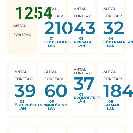
1254
ANTAL
ANTAL
ANTAL
FÖRETAG:
FÖRETAG:
FÖRETAG:
210
43
32
ANTAL
FÖRETAG
01
03
04
STOCKHOLMS
UPPSALA
SÖDERMANLA
LÄN
LÄN
LÄN
ANTAL
ANTAL
ANTAL
ANTAL
FÖRETAG:
37
FÖRETAG:
FÖRETAG:
FÖRETAG:
39
60
18
07
KRONOBERGS
05
06
LÄN
08
ÖSTERGÖTLANDS
JÖNKÖPINGS
KALMAR
LÄN
LÄN
LÄN