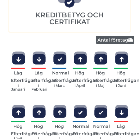
KREDITBETYG OCH
CERTIFIKAT
Antal företag
Låg
Låg
Normal
Hög
Hög
Hög
Efterfrågan
Efterfrågan
Efterfrågan
Efterfrågan
Efterfrågan
Efterfråga
i
i
i Mars
i April
i Maj
i Juni
Januari
Februari
Hög
Hög
Hög
Normal
Normal
Låg
Efterfrågan
Efterfrågan
Efterfrågan
Efterfrågan
Efterfrågan
Efterfråga
i Juli
i
i
i
i
i