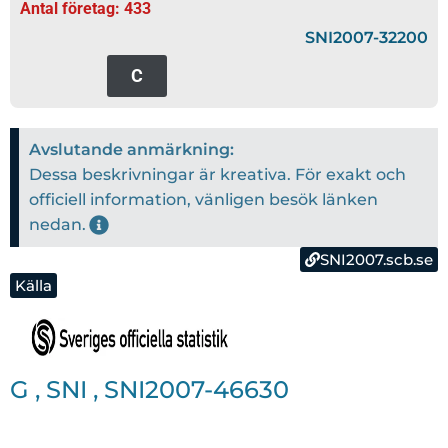
Antal företag: 433
SNI2007-32200
C
Avslutande anmärkning:
Dessa beskrivningar är kreativa. För exakt och
officiell information, vänligen besök länken
nedan.
SNI2007.scb.se
Källa
G
,
SNI
,
SNI2007-46630